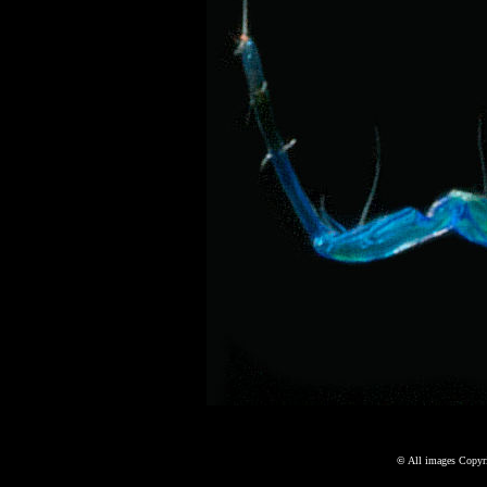
©
All images Copyri